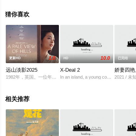
版电影大全就上星辰电影网，更多相关信息可移步至豆瓣
电影、电视猫或剧情网等平台了解。
猜你喜欢
1.0
10.0
更新HD
HD
已完结
远山淡影2025
X-Deal 2
娇妻四艳
1982年，英国。一位年轻有抱负的日英混血作家准备书写其母亲
In an island, a young couple, Violet and
2021 / 
相关推荐