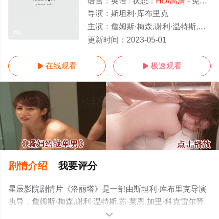
语言：
英语
状态：
HD/高清
- 免费在线观看
导演：
斯坦利·库布里克
主演：
詹姆斯·梅森,谢利·温特斯,苏·莱恩,加里·科克雷尔
HD
更新时间：
2023-05-01
在线观看
极速观看


剧情介绍
我要评分
星辰影院剧情片《洛丽塔》是一部由斯坦利·库布里克导演
执导，詹姆斯·梅森,谢利·温特斯,苏·莱恩,加里·科克雷尔等
演员精彩演绎的美国电影，手机免费观看高清无删减完整
