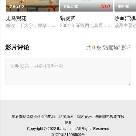
1.0
10.0
更新至HD
更新至HD
更新HD
走马观花
猎虎贰
热血江湖2
新波，丁大宁，郭华，程一木他们毕业于同一所大学。他们和很
2004 年深秋西北草原，假交警截
该剧主要
影片评论
共
0
条 “洛丽塔” 影评
星辰影院
免费提供高清电影、动漫动画、综艺娱乐、未删减电视剧在线
观看
Copyright © 2022 lkttech.com All Rights Reserved
京ICP备81008509号