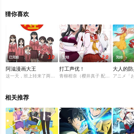
野裕行,木村良平,宫下荣治,白石稔,梶裕贵,亚瑟·朗斯贝里,森
川智之,樱井孝宏,岛崎信长,田村睦心,内山夕实,子安武人等
猜你喜欢
演员精彩演绎的日本动漫，大结局剧情已揭晓（1-2全
集），手机免费观看高清无删减完整版动漫全集就上星辰
电影网，更多相关信息可移步至豆瓣动漫、电视猫或剧情
网等平台了解。
3.0
2.0
已完结
完结
完结
阿滋漫画大王
打工声优！
大人的防
这一天，班上转来了两个学生，一个是跳级生美滨千代（金田朋子
青柳柑奈（樱井真子 配音）是一个1
アニメ「
相关推荐