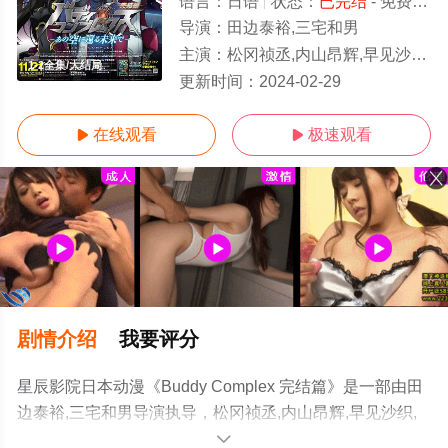
语言：
日语
状态：
已完结
- 免费在线观看
导演：
田边泰裕,三宅和男
主演：
松冈祯丞,内山昂辉,早见沙织,速水奖,藤村步,佐藤利奈,花泽香菜
1-2全集/大结局
更新时间：
2024-02-29
在线观看
极速观看


剧情介绍
我要评分
星辰影院日本动漫《Buddy Complex 完结篇》是一部由田
边泰裕,三宅和男导演执导，松冈祯丞,内山昂辉,早见沙织,
速水奖,藤村步,佐藤利奈,花泽香菜,井上麻里奈,杉田智和,吉
