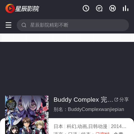






Buddy Complex 完结篇(全集)
分享

别名：BuddyComplexwanjiepian
日本
科幻,动画,日韩动漫
2014
5.0