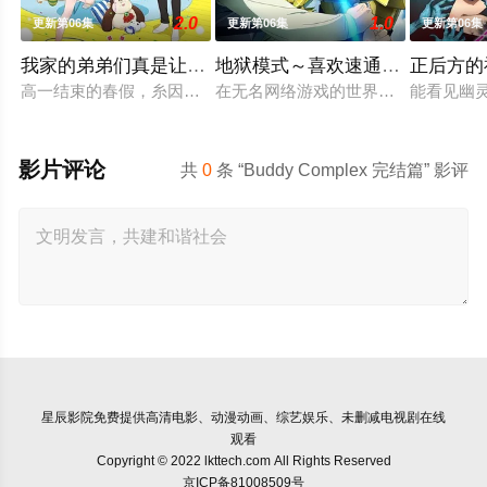
2.0
1.0
更新第06集
更新第06集
更新第06集
我家的弟弟们真是让您费心了
地狱模式～喜欢速通游戏的玩家
正后方的
高一结束的春假，糸因为母亲再婚而搬家。但让她没想到的是，
在无名网络游戏的世界中，转生到最高
能看见幽
影片评论
共
0
条 “Buddy Complex 完结篇” 影评
星辰影院
免费提供高清电影、动漫动画、综艺娱乐、未删减电视剧在线
观看
Copyright © 2022 lkttech.com All Rights Reserved
京ICP备81008509号