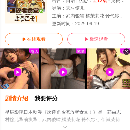
语言：
日语
状态：
全12集
- 免费在线观看
导演：
志村锭儿
主演：
武内骏辅,橘茉莉花,铃代纱弓,伊濑茉莉也,松田飒水,铃木崚汰,安
全12集/全集
更新时间：
2025-09-19
在线观看
极速观看


剧情介绍
我要评分
星辰影院日本动漫《欢迎光临流放者食堂！》是一部由志
村锭儿导演执导，武内骏辅,橘茉莉花,铃代纱弓,伊濑茉莉
也,松田飒水,铃木崚汰,安济知佳等演员精彩演绎的日本动
