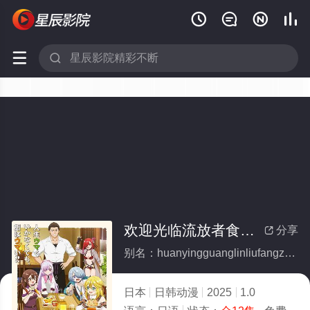






欢迎光临流放者食堂！(全集)
分享

别名：huanyingguanglinliufangzheshitang
日本
日韩动漫
2025
1.0