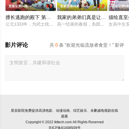
4.0
2.0
更新至第04集
更新至第06集
更新至第6
擅长逃跑的殿下 第二季
我家的弟弟们真是让您费心了
描绘直至
公元1333年，为武士统治日本奠定基石的镰仓幕府，因其所信任
高一结束的春假，糸因为母亲再婚而
女高中生
影片评论
共
0
条 “欢迎光临流放者食堂！” 影评
星辰影院
免费提供高清电影、动漫动画、综艺娱乐、未删减电视剧在线
观看
Copyright © 2022 lkttech.com All Rights Reserved
京ICP备81008509号