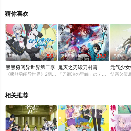
漫，大结局剧情已揭晓（全12集），手机免费观看高清无
删减完整版动漫全集就上星辰电影网，更多相关信息可移
猜你喜欢
步至豆瓣动漫、电视猫或剧情网等平台了解。
5.0
10.0
已完结
更新至第11集
已完结
熊熊勇闯异世界第二季
鬼灭之刃锻刀村篇
元气少女
《熊熊勇闯异世界》2期 制作决定！
「刀鍛冶の里編」のテレビアニメ化
父亲欠债
相关推荐