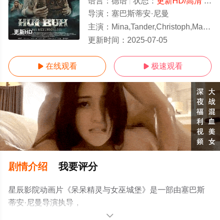
语言：
德语
状态：
更新HD/高清
- 免费在线观看
导演：
塞巴斯蒂安·尼曼
主演：
Mina,Tander,Christoph,Maria,Herb
更新HD
更新时间：
2025-07-05
在线观看
极速观看


剧情介绍
我要评分
星辰影院动画片《呆呆精灵与女巫城堡》是一部由塞巴斯
蒂安·尼曼导演执导，
Mina,Tander,Christoph,Maria,Herbst,Michael,Herbig等演
