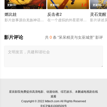
4.0
1.0
更新HD
更新HD
更新HD
燃比娃
反击者2
灵石觉醒
影片故事源自羌族神话，讲述了一只被人类抚养长大的猴子，追寻
在一个虚拟的外星星球上，反击者是
影片讲述
影片评论
共
0
条 “呆呆精灵与女巫城堡” 影评
星辰影院
免费提供高清电影、动漫动画、综艺娱乐、未删减电视剧在线
观看
Copyright © 2022 lkttech.com All Rights Reserved
京ICP备81008509号