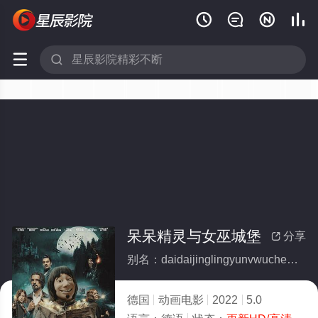






呆呆精灵与女巫城堡
分享

别名：daidaijinglingyunvwuchengbao
德国
动画电影
2022
5.0