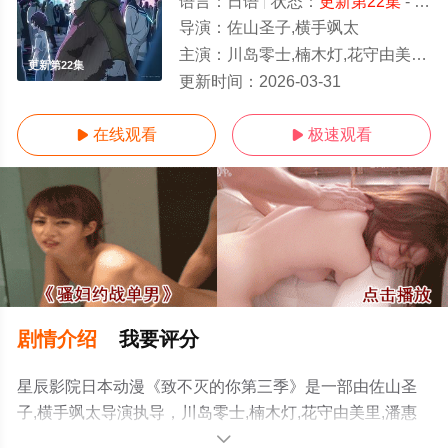
语言：
日语
状态：
更新第22集
- 免费在线观看
导演：
佐山圣子,横手飒太
主演：
川岛零士,楠木灯,花守由美里,潘惠美,内田彩,落合福嗣,泽城千春
更新第22集
更新时间：
2026-03-31
在线观看
极速观看


剧情介绍
我要评分
星辰影院日本动漫《致不灭的你第三季》是一部由佐山圣
子,横手飒太导演执导，川岛零士,楠木灯,花守由美里,潘惠
美,内田彩,落合福嗣,泽城千春,古贺葵,樫井笙人,子安武人,引
