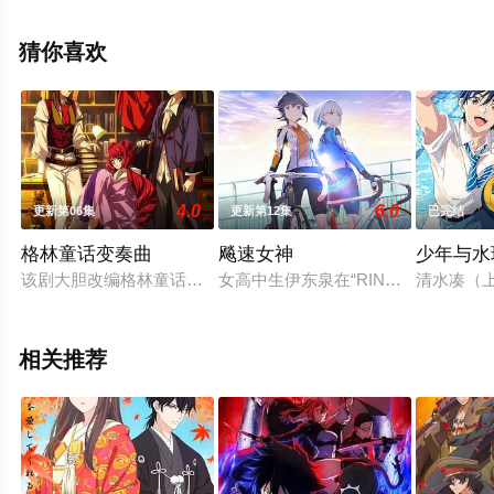
坂理绘,八代拓,稻川英里,广桥凉,加濑康之,石川界人,宫下荣
治,津田健次郎等演员精彩演绎的日本动漫，手机免费观看
猜你喜欢
高清无删减完整版动漫全集就上星辰电影网，更多相关信
息可移步至豆瓣动漫、电视猫或剧情网等平台了解。
4.0
6.0
更新第06集
更新第12集
已完结
格林童话变奏曲
飚速女神
少年与水
该剧大胆改编格林童话，CLAMP 设计角色，横手美智子编剧， 宫川彬
女高中生伊东泉在“RINKAI LE
清水凑（
相关推荐