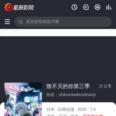






致不灭的你第三季
分享

别名：zhibumiedenidisanji
日本
日韩动漫
2025
7.0