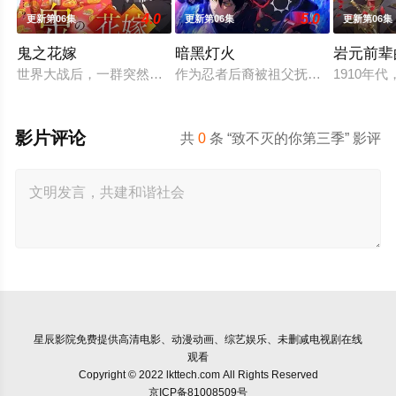
4.0
5.0
更新第06集
更新第06集
更新第06集
鬼之花嫁
暗黑灯火
岩元前辈
世界大战后，一群突然现身的妖怪帮助日本复兴，他们由此站在了
作为忍者后裔被祖父抚养长大、拥有与
1910
影片评论
共
0
条 “致不灭的你第三季” 影评
星辰影院
免费提供高清电影、动漫动画、综艺娱乐、未删减电视剧在线
观看
Copyright © 2022 lkttech.com All Rights Reserved
京ICP备81008509号