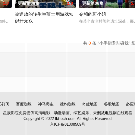
1.0
更新第06集
1.0
更新第06集
5.
被追放的转生重骑士用游戏知
令和的斑小姐
识开无双
尘”的影响，一部分孩子获得了名为“拉姆斯”的特殊能
物兽人！因为缺乏伦理与卫生观念，不是把烟头往窗外乱丢，就是对人乱吐口水
在某个古老村落的遗址深处，那一
“重骑士”——那是一个以防御为主，吸引敌人攻击以保护队友的职业
共
0
条 “小手指君别碰我” 
S订阅
百度蜘蛛
神马爬虫
搜狗蜘蛛
奇虎地图
谷歌地图
必应
星辰影院
免费提供高清电影、动漫动画、综艺娱乐、未删减电视剧在线观看
Copyright © 2022 lkttech.com All Rights Reserved
京ICP备81008509号