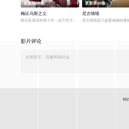
更新第05集
8.0
更新第06集
梅比乌斯之尘
尼古喵喵
陨石坠落后的第十年，由于巨大结晶释放出的神秘粒子“梅比乌斯之
尼古喵喵是只超爱抽烟的废
影片评论
RS