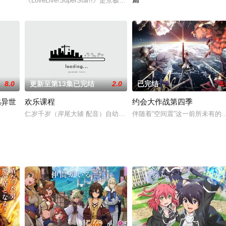
，依靠着那里的神秘物质「砂之星」的力量，动物一个个都变
《LoveLive!SuperStar!!》是京极尚彦执导，花田十辉总编剧，SU
的结局踏上时空之旅，与一心寻找“鬼手”真相的鬼剑士天才结成盟友，共同历经
最强魔术士，再临。「想要与我
8.0
更新至第13集已完结
2.0
已完结
9.
临异世
欢乐课程
约会大作战第四季
Procellarum（通称：P
仁岁千岁（岸尾大辅 配音）自幼失去了父母，在孤儿院里长大，成人
伴随着“空间震”这一前所未有的
甜点师降临异世界》宣布TV动画化。