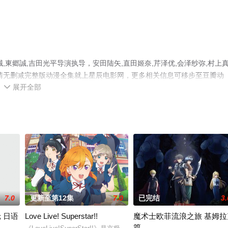
東郷誠,吉田光平导演执导，安田陆矢,直田姬奈,芹泽优,会泽纱弥,村上
清无删减完整版动漫全集就上星辰电影网，更多相关信息可移步至豆瓣动
展开全部

7.0
更新至第12集
7.0
已完结
3.
 日语
Love Live! Superstar!!
魔术士欧菲流浪之旅 基姆拉
篇