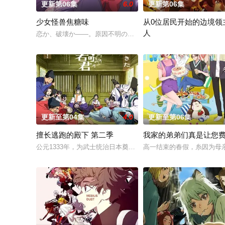
更新第06集
6.0
更新第06集
少女怪兽焦糖味
从0位居民开始的边境领
人
恋か、破壊か――。原因不明の病に悩まされている女子高生?赤
因长期在战争中活跃，而被
更新至第04集
4.0
更新至第06集
擅长逃跑的殿下 第二季
我家的弟弟们真是让您
公元1333年，为武士统治日本奠定基石的镰仓幕府，因其所信任
高一结束的春假，糸因为母