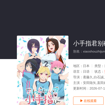
小手指君别
别名：xiaoshouzhijun
地区：
日本
类型：
语言：
日语
状态：
导演：
斋藤久,白石誠
主演：
安田陆矢,直田
更新时间：
2026-07-
在线观看
