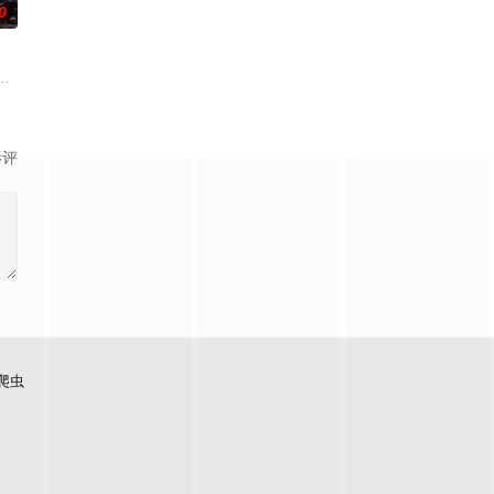
0
，偶尔还会做出一
片禁止入内的区域里，存在着被口口相传为“窥之生厄、亵之招祟”的“不可触碰
。然而，与其他防御职业相比，其性能缺乏灵活性，攻
影评
爬虫