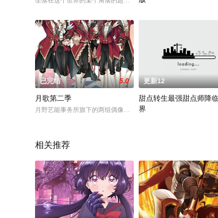
坐落在这个世界的某个角落的超大型综合动物园「加帕里公园」
西岚为了改写魔界那场大战
已完结
5.0
更新12
月歌第二季
甜点转生最强甜点师降
界
月野艺能事务所旗下的两组偶像团体―Six Gravity（通称：Gravi）与
古流望作品《甜点转生 最强
相关推荐