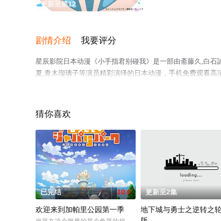
更新至第12
剧情介绍
我要评分
星辰影院日本动漫《小手指君别碰我》是一部由斋藤久,白石誠,
夏,青木瑠璃子等演员精彩演绎的日本动漫，手机免费观看高
漫、电视猫或剧情网等平台了解。
猜你喜欢
已完结
10.0
更新至2集
欢迎来到加帕里公园第一季
地下城与勇士之逆转之轮
版