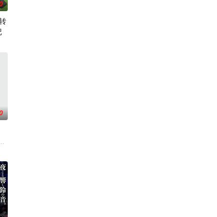
0
转
记
给我，你们先走吧！」， 一个人殿后对抗敌人大军，
地。与生活在当地
00年后的世界一展外挂威能！大贤者艾福达尔从现代转生至异世界后，将人生的
0
力想与新家人打好
》。国文老师手岛斥责她是浪费生命、声称漫画都是虚
探，在一次追查黑衣人犯罪团伙时不幸被团伙成员发现，击晕后喂了神奇的药