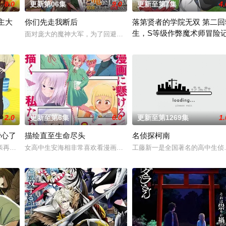
8.0
更新第06集
9.0
更新至第7集
4.
主大
你们先走我断后
落第贤者的学院无双 第二回
生，S等级作弊魔术师冒险
石黒絵（クロエ）。不器用で人との交流を避けて生きてき
面对庞大的魔神大军，为了回避全灭危机，勒库对伙伴们说出「这边交
称为〝救国英雄〞的男人——迪亚斯。他所收到的唯一奖励就只有——广阔的领
由绝望中转生的最强贤者，到4
2.0
更新至第6集
6.0
更新至第1269集
1.
费心了
描绘直至生命尽头
名侦探柯南
的幕臣——足利尊氏的谋反而宣告灭亡。 失去了一切、
亲再婚而搬家。但让她没想到的是，竟多了四个弟弟，令她大为震惊！虽然她全
女高中生安海相非常喜欢看漫画，尤其是 ☆野0 的《机器太与狸太
工藤新一是全国著名的高中生侦