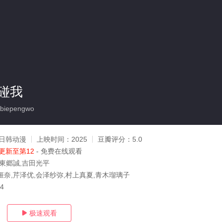
碰我
biepengwo
日韩动漫
上映时间：
2025
豆瓣评分：
5.0
更新至第12
- 免费在线观看
,東郷誠,吉田光平
姬奈,芹泽优,会泽纱弥,村上真夏,青木瑠璃子
14
极速观看
