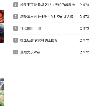
NRISE负责制作的原创电视动
精灵宝可梦 剧场版18：光轮的超魔神胡帕
974
6

了悲鸣洞穴，暗
做个了断的话，就来基姆拉克吧」在义姐·阿莎莉留下的话语引导下，欧菲等人
恋爱幕末男友外传～在时空的彼方盛开之恋～
973
7

顶点!!!!!!!!!!!!!!!
973
8

0
噬血狂袭 女武神的王国篇
972
9

丝缎女孩对谈
972
10

后，他住进了父母留给自己的房子里。偌大的屋子内，
灾害，出现了一些称为“精灵”的神秘少女，对于拥有压倒性力量、被称为灾难的