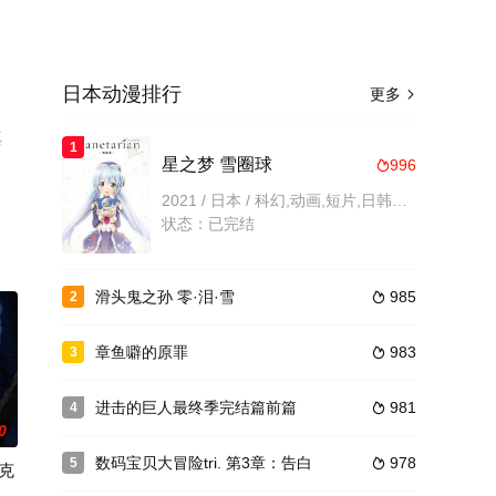
日本动漫排行
更多

真
1
星之梦 雪圈球
996

2021 / 日本 / 科幻,动画,短片,日韩动漫
状态：已完结
滑头鬼之孙 零·泪·雪
985
2

章鱼噼的原罪
983
3

进击的巨人最终季完结篇前篇
981
4

0
数码宝贝大冒险tri. 第3章：告白
978
5

克