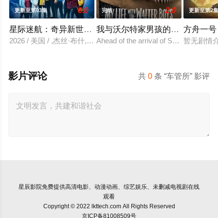
6.0
2.0
更新至第03集
完结
更新至第2
星际迷航：奇异新世界 第四季
我与沃尔特家男孩的生活 第三季
方舟一号
2026 / 美国 / ,杰丝·布什,克里斯蒂娜·钟,西莉亚·罗丝·古丁,阿
Ahead of the arrival of Season 2, Net
暂无剧情
影片评论
共
0
条 “车管所” 影评
星辰影院
免费提供高清电影、动漫动画、综艺娱乐、未删减电视剧在线
观看
Copyright © 2022 lkttech.com All Rights Reserved
京ICP备81008509号