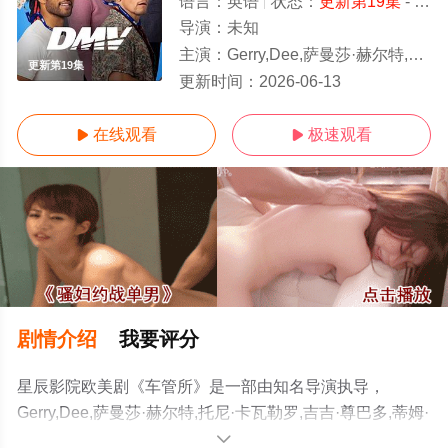
语言：
英语
状态：
更新第19集
- 免费在线观看
导演：
未知
主演：
Gerry,Dee,萨曼莎·赫尔特,托尼·卡瓦勒罗,吉吉·尊巴多
更新第19集
更新时间：
2026-06-13
在线观看
极速观看


剧情介绍
我要评分
星辰影院欧美剧《车管所》是一部由知名导演执导，
Gerry,Dee,萨曼莎·赫尔特,托尼·卡瓦勒罗,吉吉·尊巴多,蒂姆·
梅多斯,哈丽特·戴尔,亚历克斯·塔兰特,莫利·卡尔尼等演员精
