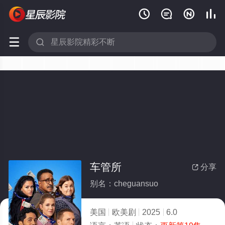






车管所
分享

别名：cheguansuo
美国
欧美剧
2025
6.0