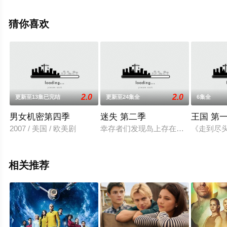
彩演绎的美国电视剧，手机免费观看高清无删减完整版电
视剧全集就上星辰电影网，更多相关信息可移步至豆瓣电
猜你喜欢
视剧、电视猫或剧情网等平台了解。
2.0
2.0
更新至13集已完结
更新至24集全
6集全
男女机密第四季
迷失 第二季
王国 第
2007 / 美国 / 欧美剧
幸存者们发现岛上存在神秘建筑入口，在杰
《走到尽
相关推荐