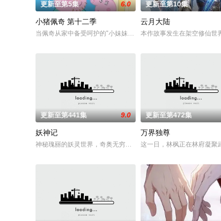
更新至第5集
6.0
更新至第10集
小猪佩奇 第十二季
云月大陆
当佩奇从家中备受呵护的"小妹妹"一跃成为肩负责任的"大姐姐"，
本作故事发生在架空修仙世
更新至第441集
9.0
更新至第472集
妖神记
万界独尊
神秘瑰丽的妖灵世界，奇奥无穷的时空妖灵之书，聂离追寻着世
这一日，林枫正在林府凝聚