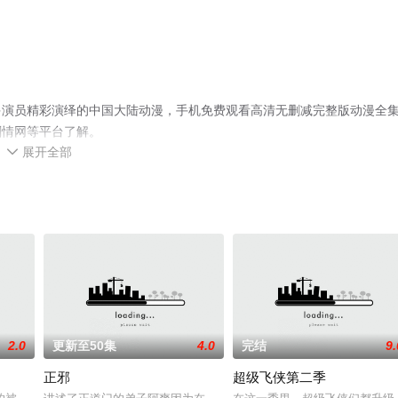
多演员精彩演绎的中国大陆动漫，手机免费观看高清无删减完整版动漫全
剧情网等平台了解。
展开全部

2.0
更新至50集
4.0
完结
9.
正邪
超级飞侠第二季