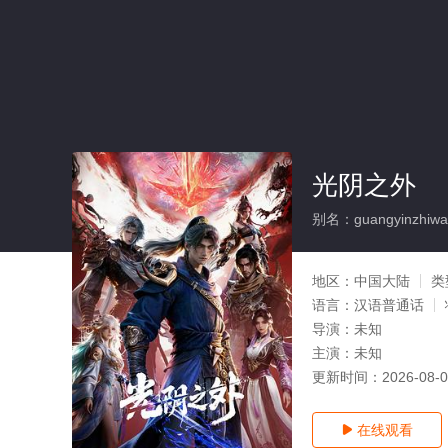
光阴之外
别名：guangyinzhiwa
地区：
中国大陆
类
语言：
汉语普通话
导演：
未知
主演：
未知
更新时间：
2026-08-
在线观看
