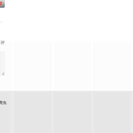
0
令他震惊的是，游
是繁星坠落的荒漠， 穿过现实的迷宫，欢迎光临“谷
讯视频《斗罗大陆绝世唐门》动画正式启动！
影评
爬虫