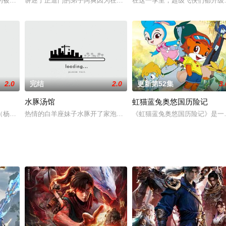
画，作品以风趣幽默的语言对历史事件进行了重新解读，更容
的被丢到了一个懦弱娇娇女身上。更倒霉的是穿到了黑漆漆的森林，更更倒霉的
讲述了正道门的弟子阿爽因为在煞气弥漫的夜晚没有守住百年封印，
在这一季里，超级飞侠们都升级
2.0
完结
2.0
更新第52集
3.
水豚汤馆
虹猫蓝兔奥悠国历险记
人当做丧门星就算了，好心帮忙还惹上自恋的龙族少主？我也
（杨洋 饰）和风华绝世的白风夕（赵露思 饰），携手闯荡天涯的武侠爱情传奇
热情的白羊座妹子水豚开了家泡澡的汤馆，为周围的小动物们提供放
《虹猫蓝兔奥悠国历险记》是一部