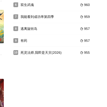
是，她的男主怎么
引来了巨大的祸患，期间遇到了叫念云的姑娘且被其认做
成为了愿望守护者 。在新的一季中，超级飞侠们将摇身一变成为勇敢的愿望守
双生武魂
960
6

我能看到成功率第四季
959
7

逃离旋转岛
957
8

0
有药
957
9

死灵法师,我即是天灾(2026)
955
10

。辗转十年，他
松的场所。她凭借热情周到的服务，和来泡汤的小动物们
二、三 维技术结合的奇幻题材动画系列片，共52 集，每集17分钟。《虹猫