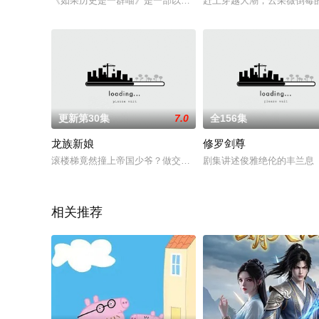
《如果历史是一群喵》是一部以华夏历史为主线的非严谨萌系动
赶上穿越大潮，云采薇倒霉
更新第30集
7.0
全156集
龙族新娘
修罗剑尊
滚楼梯竟然撞上帝国少爷？做交换生竟然被白龙当妈？预知力被
剧集讲述俊雅绝伦的丰兰息
相关推荐