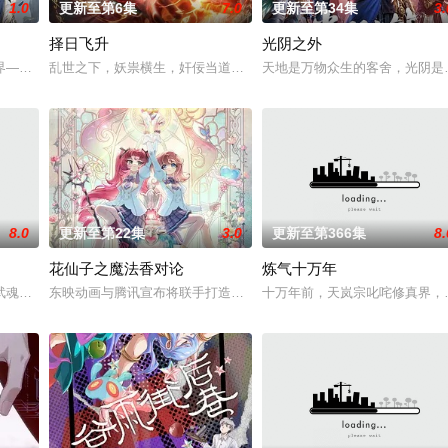
1.0
更新至第6集
7.0
更新至第34集
3.
择日飞升
光阴之外
而乔治从
界——云月大陆。 大陆鼎盛时期由浣溪沙、赤霞峰、风吟山庄、无尘岛、轩辕
乱世之下，妖祟横生，奸佞当道。又值幽界入侵，人、幽两界势力荼
天地是万物众生的客舍，光阴是
8.0
更新至第22集
3.0
更新至第366集
8.
花仙子之魔法香对论
炼气十万年
界真相。美丽温柔的叶紫芸、倔强高傲的肖凝儿，面对两位女
武魂，不想，他才刚将剑武魂修炼成雏形，未婚妻姬漫夭就趁机夺走了他的武魂
东映动画与腾讯宣布将联手打造『花仙子』全新动画 新作将继承经典
十万年前，天岚宗叱咤修真界，