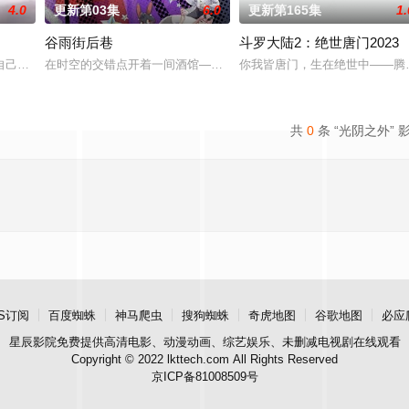
4.0
更新第03集
6.0
更新第165集
1.
谷雨街后巷
斗罗大陆2：绝世唐门2023
七玄门参加入门考核，最终被墨大夫收入门下。墨大夫一开始
自己精心打造的数字世界时，他原本以为能在这片熟悉的地方游刃有余。然而，
在时空的交错点开着一间酒馆——谷雨街后巷。 无论城市的角落，还
你我皆唐门，生在绝世中——腾
共
0
条 “光阴之外” 
S订阅
百度蜘蛛
神马爬虫
搜狗蜘蛛
奇虎地图
谷歌地图
必应
星辰影院
免费提供高清电影、动漫动画、综艺娱乐、未删减电视剧在线观看
Copyright © 2022 lkttech.com All Rights Reserved
京ICP备81008509号