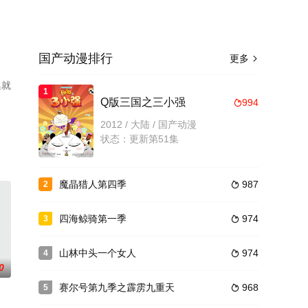
国产动漫排行
更多

集就
1
Q版三国之三小强
994

2012 / 大陆 / 国产动漫
状态：更新第51集
魔晶猎人第四季
987
2

四海鲸骑第一季
974
3

山林中头一个女人
974
4

0
赛尔号第九季之霹雳九重天
968
5
