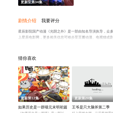
更新至第34集
剧情介绍
我要评分
星辰影院国产动漫《光阴之外》是一部由知名导演执导，众
上星辰电影网，更多相关信息可移步至豆瓣动漫、电视猫或
猜你喜欢
更新第12集
9.0
更新第20集
如果历史是一群喵元末明初篇
王爷是只大脑斧第二季