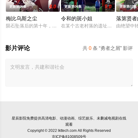
8.0
5.0
更新第05集
更新第06集
更新第07集
梅比乌斯之尘
令和的斑小姐
落第贤者
陨石坠落后的第十年，由于巨大结晶释放出的神秘粒子“梅比乌斯之
在某个古老村落的遗址深处，那一片禁
由绝望中
影片评论
共
0
条 “勇者之屑” 影评
星辰影院
免费提供高清电影、动漫动画、综艺娱乐、未删减电视剧在线
观看
Copyright © 2022 lkttech.com All Rights Reserved
京ICP备81008509号