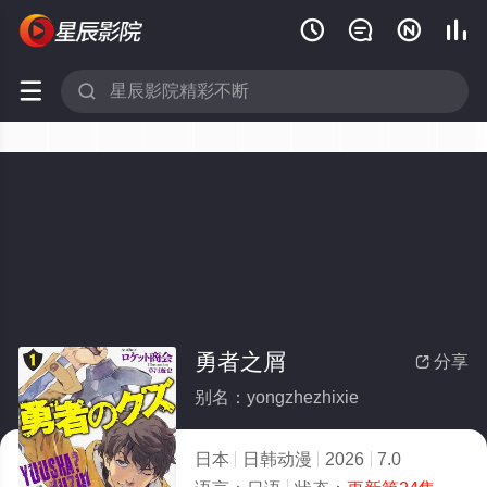






勇者之屑
分享

别名：yongzhezhixie
日本
日韩动漫
2026
7.0