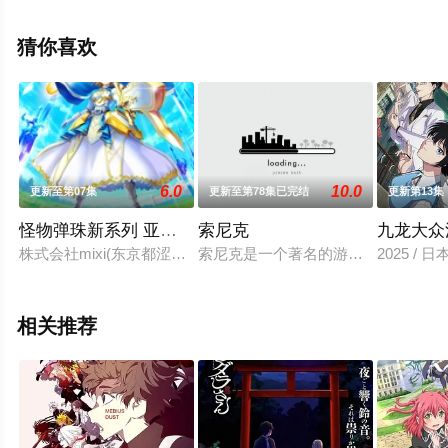
就上星辰电影网，更多相关信息可移步至豆瓣动漫、电视
猫或剧情网等平台了解。
猜你喜欢
6.0
10.0
更新至第07集
更新至第78集已完结
更新第13集
怪物弹珠新系列 亚瑟王 骑士王的觉醒
索尼克
九龙大众
株式会社mixi(东京都涩谷区,代表董事总经理执行人员木村田弘毅)的xfl
索尼克是一个著名的游戏和漫画造型
2025 /
相关推荐