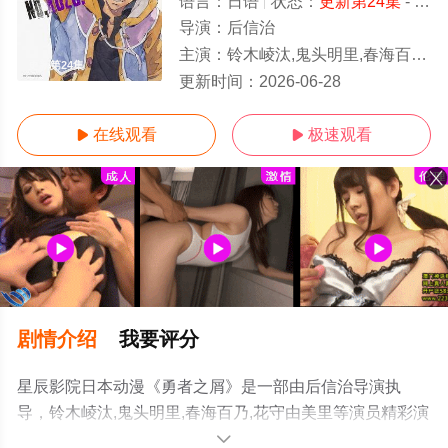
语言：
日语
状态：
更新第24集
- 免费在线观看
导演：
后信治
主演：
铃木崚汰,鬼头明里,春海百乃,花守由美里
更新第24集
更新时间：
2026-06-28
在线观看
极速观看


剧情介绍
我要评分
星辰影院日本动漫《勇者之屑》是一部由后信治导演执
导，铃木崚汰,鬼头明里,春海百乃,花守由美里等演员精彩演
绎的日本动漫，手机免费观看高清无删减完整版动漫全集
