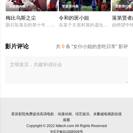
8.0
5.0
更新第05集
更新第06集
更新第07集
梅比乌斯之尘
令和的斑小姐
落第贤者
陨石坠落后的第十年，由于巨大结晶释放出的神秘粒子“梅比乌斯之
在某个古老村落的遗址深处，那一片禁
由绝望中
影片评论
共
0
条 “女仆小姐的贪吃日常” 影评
星辰影院
免费提供高清电影、动漫动画、综艺娱乐、未删减电视剧在线
观看
Copyright © 2022 lkttech.com All Rights Reserved
京ICP备81008509号