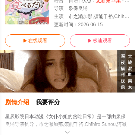
语言：
日语
状态：
更新第12集
- 免费在线观看
导演：
泉保良辅
主演：
市之濑加那,須能千裕,Chihiro,Sunou,河濑茉希,石上
更新第12集
更新时间：
2026-06-15
在线观看
极速观看


剧情介绍
我要评分
星辰影院日本动漫《女仆小姐的贪吃日常》是一部由泉保
良辅导演执导，市之濑加那,須能千裕,Chihiro,Sunou,河濑
茉希,石上静香,五十岚裕美,佐久间大介等演员精彩演绎的日
