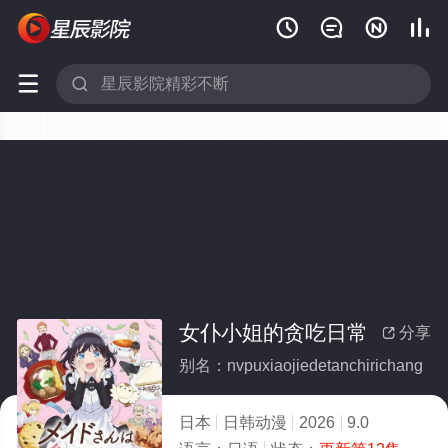






女仆小姐的贪吃日常
分享

别名：nvpuxiaojiedetanchirichang
日本
日韩动漫
2026
9.0