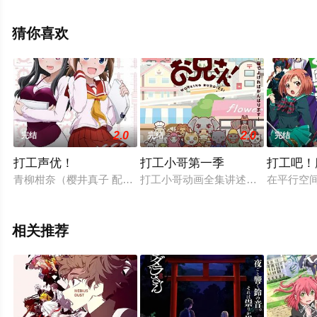
本动漫，手机免费观看高清无删减完整版动漫全集就上星
辰电影网，更多相关信息可移步至豆瓣动漫、电视猫或剧
猜你喜欢
情网等平台了解。
2.0
2.0
完结
完结
完结
打工声优！
打工小哥第一季
打工吧！
青柳柑奈（樱井真子 配音）是一个16岁的青春高中生。某日，
打工小哥动画全集讲述各种忙碌的工作
在平行空
相关推荐