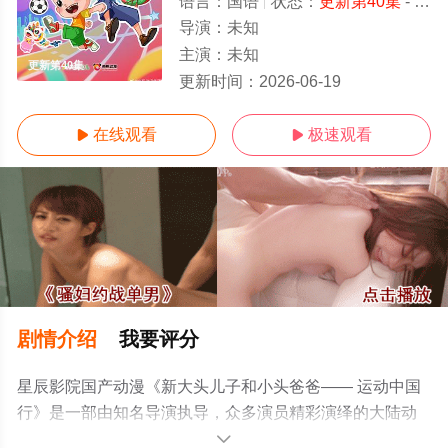
语言：
国语
状态：
更新第40集
- 免费在线观看
导演：
未知
主演：
未知
更新第40集
更新时间：
2026-06-19
在线观看
极速观看


剧情介绍
我要评分
星辰影院国产动漫《新大头儿子和小头爸爸—— 运动中国
行》是一部由知名导演执导，众多演员精彩演绎的大陆动
漫，手机免费观看高清无删减完整版动漫全集就上星辰电
