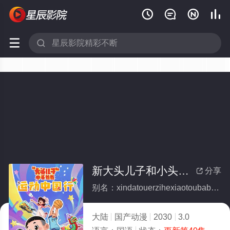






新大头儿子和小头爸爸—— 运动中国行
分享

别名：xindatouerzihexiaotoubabayundongzhongguoxing
大陆
国产动漫
2030
3.0