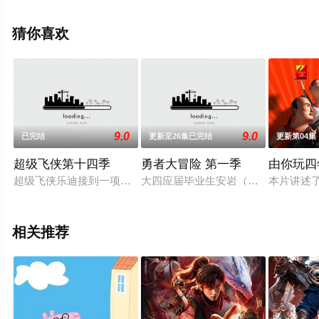
影网，更多相关信息可移步至豆瓣动漫、电视猫或剧情网
等平台了解。
猜你喜欢
9.0
9.0
已完结
更新至26集已完结
更新第04集
超级飞侠第十四季
勇者大冒险 第一季
由你玩四
超级飞侠乐迪接到一项新任务！一个神秘的包裹，一次跨越大洲
大四应届毕业生安岩（王梓 配音）
本片讲述
相关推荐