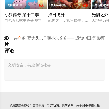
6.0
7.0
更新至第5集
更新至第6集
更新至第34
小猪佩奇 第十二季
择日飞升
光阴之外
当佩奇从家中备受呵护的"小妹妹"一跃成为肩负责任的"大姐姐"
乱世之下，妖祟横生，奸佞当道。又
天地是万
影
共
0
条 “新大头儿子和小头爸爸—— 运动中国行” 影评
片
评论
星辰影院
免费提供高清电影、动漫动画、综艺娱乐、未删减电视剧在线