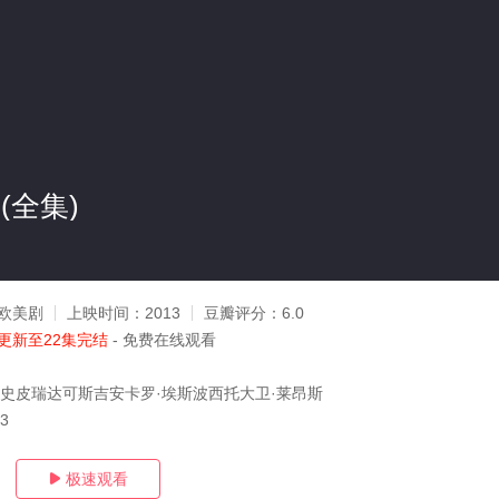
(全集)
欧美剧
上映时间：
2013
豆瓣评分：
6.0
更新至22集完结
- 免费在线观看
·史皮瑞达可斯吉安卡罗·埃斯波西托大卫·莱昂斯
23
极速观看
