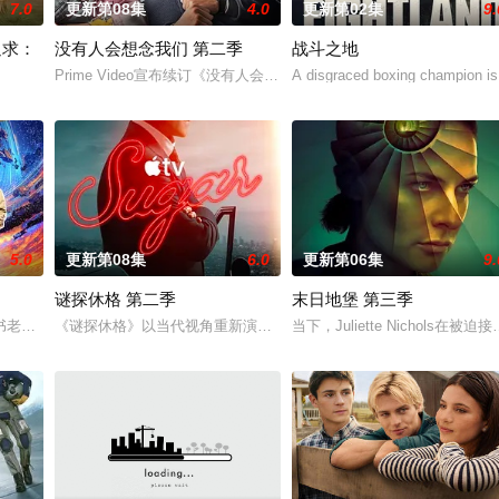
7.0
更新第08集
4.0
更新第02集
9.
追求：
没有人会想念我们 第二季
战斗之地
Prime Video宣布续订《没有人会想念我们》第二季。
A disgraced boxing champion is
礼，该剧以拉里·大卫标志性的冷幽默与全即兴风格，通过情景喜剧形式荒诞地
5.0
更新第08集
6.0
更新第06集
9.
谜探休格 第二季
末日地堡 第三季
上平静生活。然而，当地接连发生游客离奇死亡事件，他不得
书老板斯图尔特·布鲁姆，他弄坏了一个谢尔顿和莱纳德制造的设备，意外导致
《谜探休格》以当代视角重新演绎了文学、电影和电视史上最受欢迎
当下，Juliette Nicho