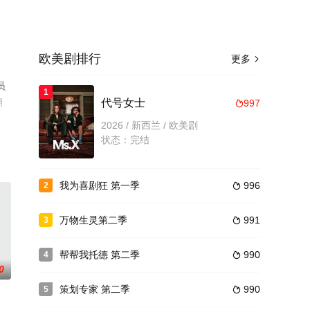
欧美剧排行
更多

员
1
相
代号女士
997

2026 / 新西兰 / 欧美剧
状态：完结
我为喜剧狂 第一季
996
2

万物生灵第二季
991
3

帮帮我托德 第二季
990
4

0
策划专家 第二季
990
5
