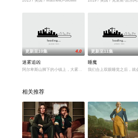
2015 / 美国 / Matthew,Followill
2019 / 美国 / 克里斯·
更新至10集
4.0
更新至11集
迷雾追凶
睡魔
阿尔卑斯山脚下的小镇上，大雾引发了一场交通事故，失事司机就
我们合上双眼睡觉之后，就
相关推荐