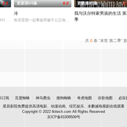
2.0
更新第04集
6.0
更新第03集
2.
冷
我与沃尔特家男孩的生活 第
季
行动》讲述了印度空军"金色箭头"第17中队的故事，他们最初的任务
热尼亚因一起事故而被不公正地监禁，她的丈夫和6岁的女儿在事故
Ahead of the arrival of Season 
共
0
条 “末世 第二季” 
S订阅
百度蜘蛛
神马爬虫
搜狗蜘蛛
奇虎地图
谷歌地图
必应
星辰影院
免费提供高清电影、动漫动画、综艺娱乐、未删减电视剧在线观看
Copyright © 2022 lkttech.com All Rights Reserved
京ICP备81008509号