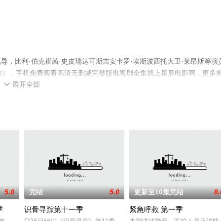
演执导，比利·伯克崔茜·史皮瑞达可斯吉安卡罗·埃斯波西托大卫·莱昂斯等演
结），手机免费观看高清无删减完整版电视剧全集就上星辰电影网，更多
展开全部

5.0
完结
5.0
更新至10集完结
8.
季
识骨寻踪第十一季
紧急呼救 第一季