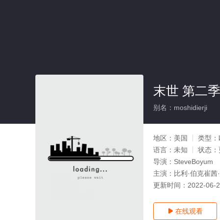
末世 第二季
别名：moshidierji
地区：
美国
类型：
语言：
未知
状态：
导演：
SteveBoyum
主演：
比利·伯克崔茜
更新时间：
2022-06-
在线观看
