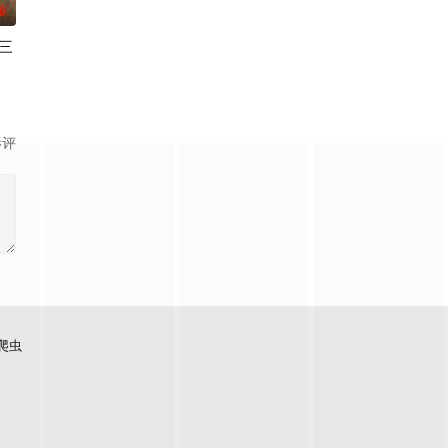
0
三
中死亡。这起事故的真正罪魁祸首是富家子弟，他们强大
2, Netflix has renewed M
影评
爬虫