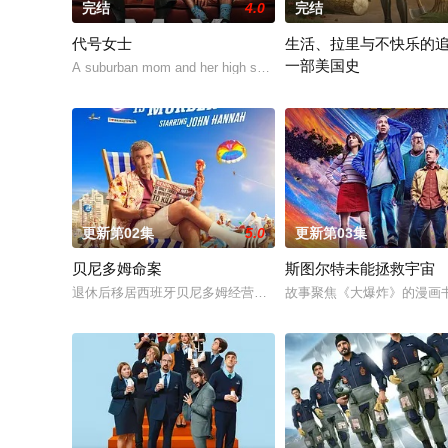
完结
4.0
完结
代号女士
生活、拉里与不快乐的
一部美国史
A suburban mom and her high school friend plot to frigh
作为美国建国250周年的献
更新第02集
5.0
更新第03集
贝尼多姆命案
斯图尔特未能拯救宇宙
退休后移居西班牙贝尼多姆经营酒吧的英国前刑警，原以为能过
故事聚焦《大爆炸》的漫画