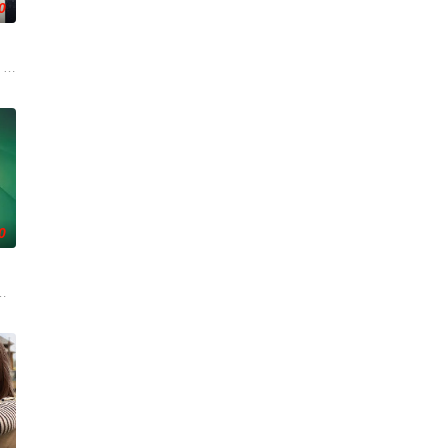
0
 released from prison and
重新演绎美国历
0
了多元宇宙的世界
且意义重大的题材之一，私家侦探故事。第二季迎来洛杉
ls在被迫接受“净化”后幸存下来，但记忆却已丧失，而地堡正从叛乱中恢复，并面