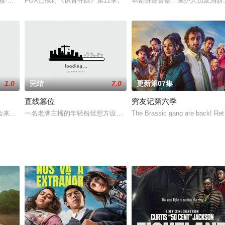
吉尔阿雅·卡什戴斯敏·博格斯凯瑟·多诺休
FOX已续订《识骨寻踪》第11季。
本剧讲述警察﹑医护人员及消防
1.0
完结
7.0
更新第07集
6.
直线篡位
穷友记第六季
是前来调查少女失踪案的警探沃格尔（托尼·塞尔维洛 饰
会来到一个叫做梦境的世界，就是梦之王（汤姆斯图里奇 饰）建构人们内心恐
一名老牌主播的年轻粉丝想方设法进入了她的新闻编辑部，但很快就
The Brassic gang are back! Retu