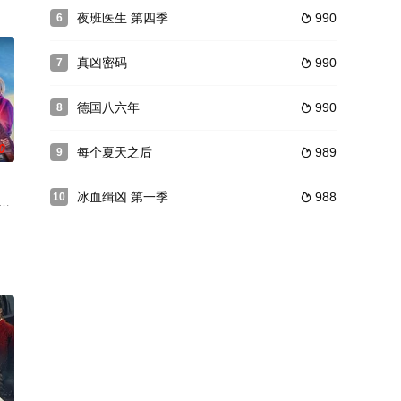
员所面对的高压﹑可怕﹑震惊情景。这些应对紧急情况的人得平衡好自己，在
夜班医生 第四季
990
6

真凶密码
990
7

德国八六年
990
8

0
每个夏天之后
989
9

冰血缉凶 第一季
988
10

惧和幻想的地方。
将面对野心、嫉妒和渴望关注的欲望中黑暗的一面。
rning for season six, Vi