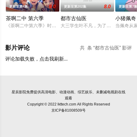
9.0
8.0
更新至第4集
更新至第202集
更新至第7
茶啊二中 第六季
都市古仙医
小猪佩奇
《茶啊二中第六季》时间线来到初三，欢乐的校园日常仍在继续，
大三学生叶不凡，为了给母亲筹集医
当佩奇从家
影片评论
共
条 “都市古仙医” 影评
评论加载失败，点击我刷新...
星辰影院
免费提供高清电影、动漫动画、综艺娱乐、未删减电视剧在线
观看
Copyright © 2022 lkttech.com All Rights Reserved
京ICP备81008509号