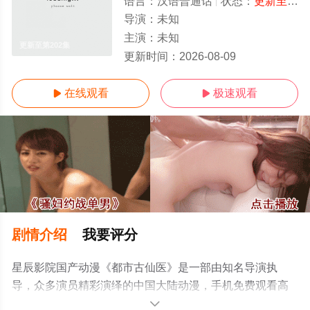
语言：
汉语普通话
状态：
更新至第202集
导演：
未知
主演：
未知
更新至第202集
更新时间：
2026-08-09
在线观看
极速观看


剧情介绍
我要评分
星辰影院国产动漫《都市古仙医》是一部由知名导演执
导，众多演员精彩演绎的中国大陆动漫，手机免费观看高
清无删减完整版动漫全集就上星辰电影网，更多相关信息
