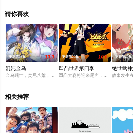
可移步至豆瓣动漫、电视猫或剧情网等平台了解。
猜你喜欢
10.0
10.0
更新第25集
更新第20集
更新第30集
混沌金乌
凹凸世界第四季
绝世武神
金乌现世，焚尽八荒，震慑万古，执掌诸天！金乌九太子，轮回
凹凸大赛将迎来尾声，众人也由此走
故事发生
相关推荐