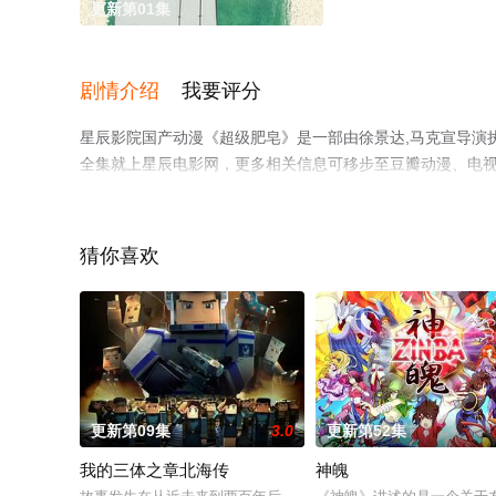
更新第01集
剧情介绍
我要评分
星辰影院国产动漫《超级肥皂》是一部由徐景达,马克宣导演
全集就上星辰电影网，更多相关信息可移步至豆瓣动漫、电
猜你喜欢
更新第09集
3.0
更新第52集
我的三体之章北海传
神魄