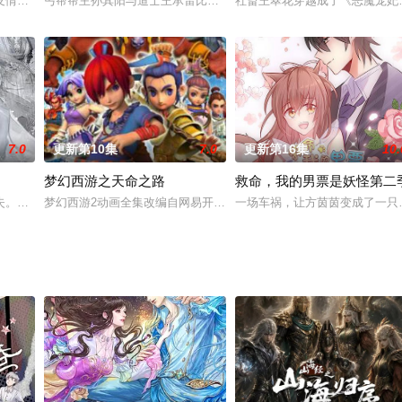
用一种叫做智子的超级科技锁死，基础研究因而停滞不前。但
友情和勇气的故事。主人公天宇从现实世界被召唤到一个神奇的国度——托里亚
丐帮帮主孙其阳与道士王承雷比试武功时发生了雪崩。为了好酒孙其
社畜王翠花穿越成了《恶魔宠妃
7.0
更新第10集
7.0
更新第16集
10.
梦幻西游之天命之路
救命，我的男票是妖怪第二
的光魂与暗魂之争，也将龙族牵连其中。龙族陷入残酷的内乱
失。只因他破解飞升奥秘千年，不料第一步竟是化仙为凡，重头再来！神尊本想
梦幻西游2动画全集改编自网易开发运营的网游《梦幻西游2》。梦幻
一场车祸，让方茵茵变成了一只