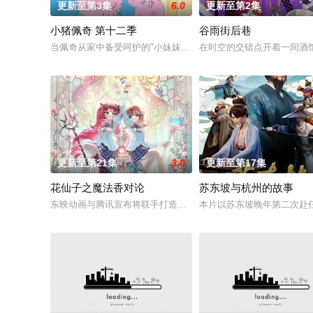
更新至第3集
6.0
更新至第2集
小猪佩奇 第十二季
谷雨街后巷
当佩奇从家中备受呵护的"小妹妹"一跃成为肩负责任的"大姐姐"，
在时空的交错点开着一间酒馆
更新至第21集
3.0
更新至第17集
花仙子之魔法香对论
苏东坡与杭州的故事
东映动画与腾讯宣布将联手打造『花仙子』全新动画 新作将继承
本片以苏东坡晚年第二次赴