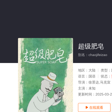
超级肥皂
别名：chaojifeizao
地区：
大陆
类型：
语言：
国语
状态：
导演：
徐景达,马克宣
主演：
未知
更新时间：
2025-03-
在线观看
