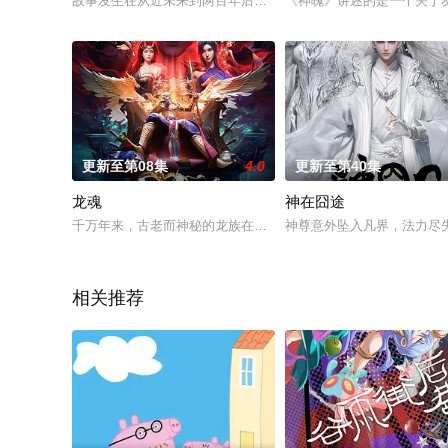
故事发生在从近未来到两百年后的历史跨度上，地球文明被三体
《神魄》讲述的是一个关于
更新至第08集
4.0
更新至第40集
龙魂
神在囧途
千万年来，古老而神秘的龙族在中土大陆繁衍生息。然而，神界
神尊意外坠入凡界，法力尽
相关推荐