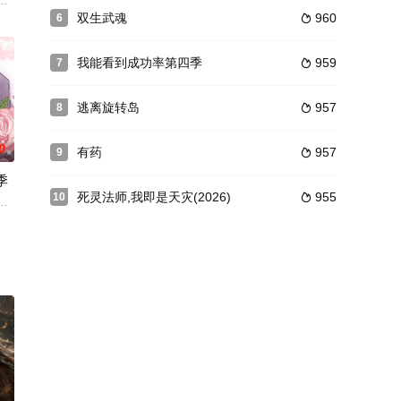
国，成为可以和神
阳掉下山崖，王承雷前来营救，两人都被不明生物缠住。
》中的必死角色庾晚音，与同为现代人穿越的皇帝夏侯澹相认后，二人结盟，
双生武魂
960
6

我能看到成功率第四季
959
7

逃离旋转岛
957
8

0
有药
957
9

季
死灵法师,我即是天灾(2026)
955
10

效仿其他修士，自
西游2游戏以著名的章回小说《西游记》故事为背景，
猫。不仅要做三只小猫的全职奶妈，还要应付绒毛控总裁的二十四小时不间断调