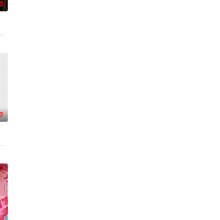
0
，欢迎光临“谷
水般吞噬大地……缔默完成了命运的蜕变——她不再是被
界，由太极壁垒相隔，域外虚无异境滋生侵蚀神魂、扰乱秩序的暗紫色暗力；
0
高丽使者之子金富
撕天地。星辰镇昔日天才辰天，十岁后武魂沉寂、灵海枯
伐罗天，剑斩诛邪永定乾坤，万道争锋吾为主率! 天蚕土豆内容监制，爱奇艺全