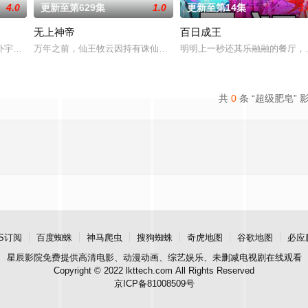
4.0
更新至第629集
1.0
更新至第14集
3.
无上神帝
百日成王
誓言，以镜湖道院为起点，凭借坚毅无畏的心志与利落果决的
外宇宙，两个宇宙彼此为敌，域外宇宙由天魔统治，域内宇宙分为神界，仙界，
万年之前，仙王牧云因持有诛仙图而遭人暗算，残魂沉睡万年之后，
明明上一秒还其乐融融的餐厅，
共
0
条 “超级肥皂” 
S订阅
百度蜘蛛
神马爬虫
搜狗蜘蛛
奇虎地图
谷歌地图
必应
星辰影院
免费提供高清电影、动漫动画、综艺娱乐、未删减电视剧在线观看
Copyright © 2022 lkttech.com All Rights Reserved
京ICP备81008509号