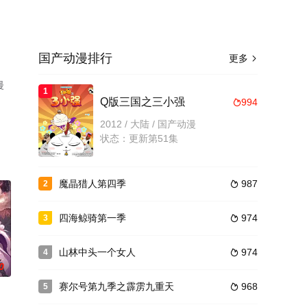
国产动漫排行
更多

漫
1
Q版三国之三小强
994

2012 / 大陆 / 国产动漫
状态：更新第51集
魔晶猎人第四季
987
2

四海鲸骑第一季
974
3

山林中头一个女人
974
4

0
赛尔号第九季之霹雳九重天
968
5
