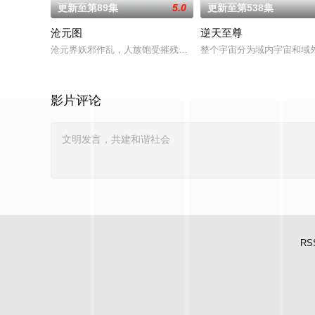
更新至第89集
5.0
更新至第538集
沧元图
逆天至尊
沧元界妖邪作乱，人族饱受摧残，主角孟川自小立下为母复仇的
整个宇宙分为域内宇宙和域
影片评论
RS