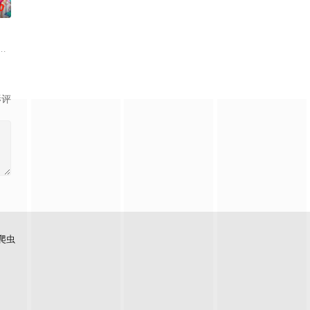
0
凡间。在宇宙中，
在天运大陆南云帝国有名的废物牧云身上觉醒。牧云初醒
下一秒竟然血流成河……明明是爱民如子的君王下一秒竟然变成嗜血凶兽……“明
影评
爬虫