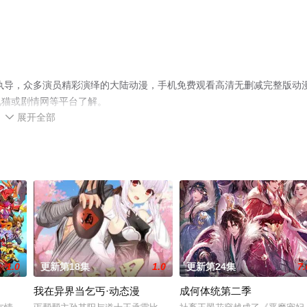
执导，众多演员精彩演绎的大陆动漫，手机免费观看高清无删减完整版动
视猫或剧情网等平台了解。
展开全部

1.0
更新第18集
1.0
更新第24集
7.
我在异界当乞丐·动态漫
成何体统第二季