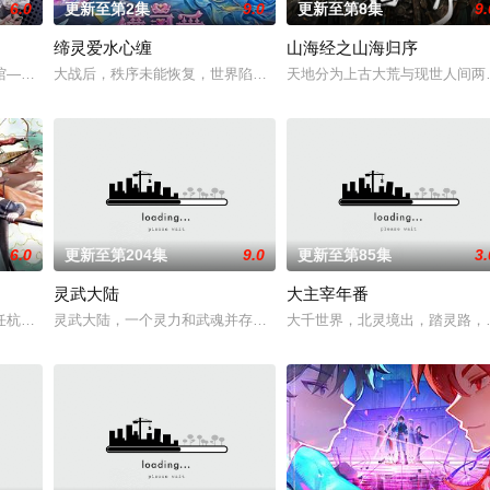
6.0
更新至第2集
9.0
更新至第8集
9.
缔灵爱水心缠
山海经之山海归序
而乔治从
——谷雨街后巷。 无论城市的角落，还是繁星坠落的荒漠， 穿过现实的迷宫
大战后，秩序未能恢复，世界陷入混乱。混沌从深渊崛起，黑暗如潮
天地分为上古大荒与现世人间两
6.0
更新至第204集
9.0
更新至第85集
3.
灵武大陆
大主宰年番
经典、结合潮流、呈现崭新的花仙子世界。
任杭州，与老友佛印（一心想将苏东坡渡入佛门）、辽国女粉丝耶律云（原型为
灵武大陆，一个灵力和武魂并存的世界，灵修一念动山河，武者徒手
大千世界，北灵境出，踏灵路，