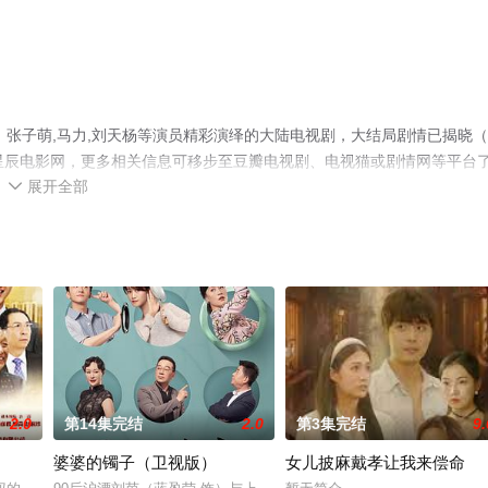
张子萌,马力,刘天杨等演员精彩演绎的大陆电视剧，大结局剧情已揭晓（1
星辰电影网，更多相关信息可移步至豆瓣电视剧、电视猫或剧情网等平台
展开全部

2.0
第14集完结
2.0
第3集完结
9.
婆婆的镯子（卫视版）
女儿披麻戴孝让我来偿命