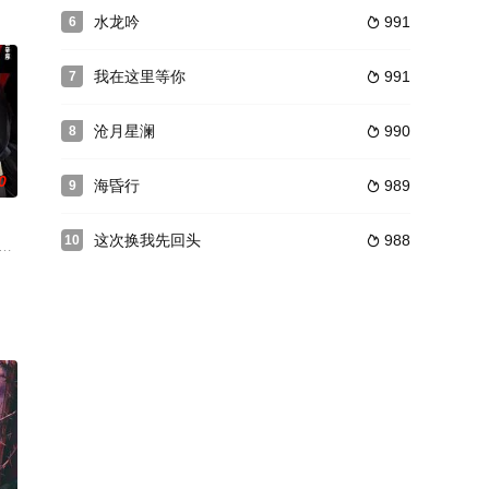
进了谢家，成了谢
，却意外发 现婆婆（邬君梅 饰）作为彩礼送她的
水龙吟
991
6

我在这里等你
991
7

沧月星澜
990
8

0
海昏行
989
9

这次换我先回头
988
10

在导演们的带领下
立“大龄青年婚姻理事会”，为解决大龄青年单身问题
了一枚物件，里头记录着被命名为Y星的类地文明上一个叫“吴浓雨”的女孩和一个