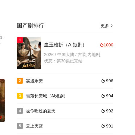
国产剧排行
更多

-
1
了
血玉难折（AI短剧）
1000

2026 / 中国大陆 / 古装,内地剧
状态：第30集已完结
宴遇永安
996
2

雪落长安城（AI短剧）
994
3

被你吻过的夏天
992
4

0
云上天蓝
991
5
