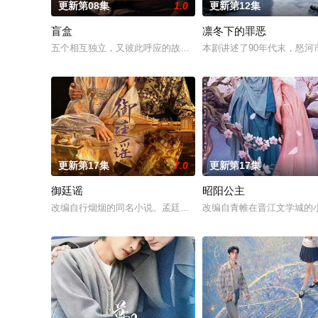
更新第08集
1.0
更新第12集
盲盒
凛冬下的罪恶
五个相互独立，又彼此呼应的故事——用一场精心策划的“夏令营”
本剧讲述了90年代末，怒河
更新第17集
7.0
更新第17集
御廷谣
昭阳公主
改编自行烟烟的同名小说。孟廷辉，大平王朝有史以来个以女子
改编自青帷在晋江文学城的