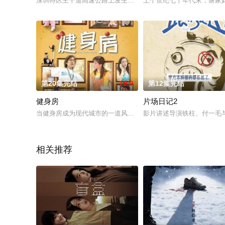
深圳特区主干道高速公路上发生了一起抢劫案，劫匪在客车里浇
上个世纪七十年代末，谢家
第20集完结
10.0
第12集完结
健身房
片场日记2
当健身房成为现代城市的一道风景,六个来自五湖四海、经历不同
影片讲述导演铁柱、付一毛
相关推荐