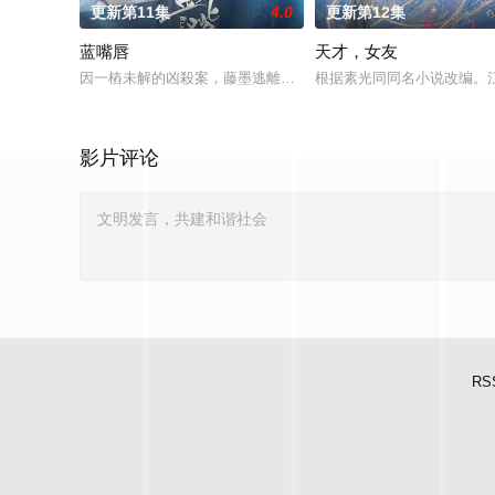
更新第11集
4.0
更新第12集
蓝嘴唇
天才，女友
因一樁未解的凶殺案，藤墨逃離了精英律師生涯，開了成人用品
根据素光同同名小说改编。
影片评论
RS