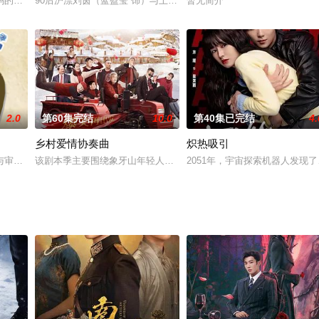
满了汽油，威逼乘客交出钱财。混乱中客车发生爆炸，司机和
妈的亲生女儿进了罗家，成了罗家的宝贝千金，取名罗家宝。罗家妈的亲生儿子
90后沪漂刘茵（蓝盈莹 饰）与上海男人石磊（牛骏峰 饰）走入婚姻
暂无简介
2.0
第60集完结
10.0
第40集已完结
4.
乡村爱情协奏曲
炽热吸引
的年轻人聚集在健身房里,他们身上都充满年轻人的朝气、
与审核员王尼玛逐梦演艺圈的爆笑故事。在热情有限、经费不足的实际困境中，
该剧本季主要围绕象牙山年轻人的婚恋故事展开，刘能、谢广坤携手成
2051年，宇宙探索机器人发现