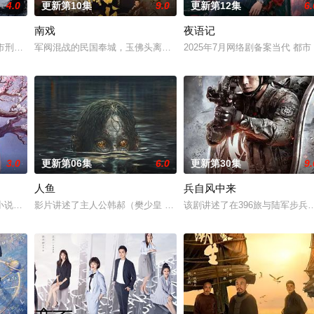
4.0
更新第10集
9.0
更新第12集
6.
南戏
夜语记
完成复仇的受害者；临终前与遗憾和解的“无用之人”；
市刑侦支队在无普及监控、无DNA鉴定技术的支持下，通过摸排、勘查等传统
军阀混战的民国奉城，玉佛头离奇失窃，戏班主横尸戏台，将冷血少
2025年7月网络剧备案当代 都
3.0
更新第06集
6.0
更新第30集
9.
人鱼
兵自风中来
进士科三元及第入翰林院的奇女子。十年前的她被他从死人堆
小说《平阳公主》。
影片讲述了主人公韩郝（樊少皇 饰）为了营救意外被困秘密实验室的
该剧讲述了在396旅与陆军步