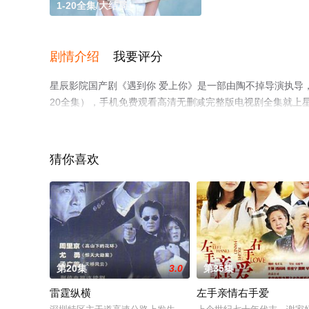
1-20全集/大结局
剧情介绍
我要评分
星辰影院国产剧《遇到你 爱上你》是一部由陶不掉导演执导，
20全集），手机免费观看高清无删减完整版电视剧全集就上
解。
猜你喜欢
第20集
3.0
第35集
雷霆纵横
左手亲情右手爱