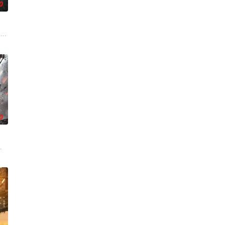
0
刑侦手段，接连
帅许又安与昆曲名伶荣筱楠推向不死不休的对立绝境。而
市 海南越酷文化传媒有限公司
0
儿子，勇往直前与不明生物“人鱼”斗智斗勇，凭借着
兵学院联合举办的小型军事演习中，郭子剑因不满演习流于形式，假传指令要求真