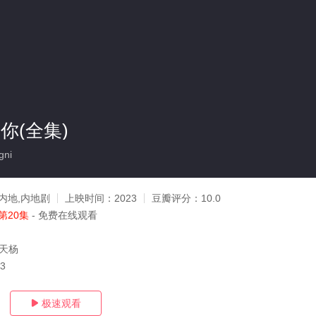
你(全集)
gni
内地,内地剧
上映时间：
2023
豆瓣评分：
10.0
第20集
- 免费在线观看
刘天杨
23
极速观看
