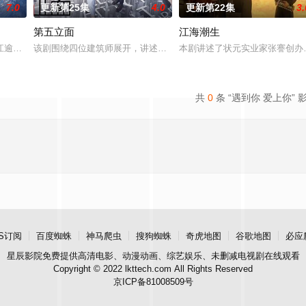
7.0
更新第25集
4.0
更新第22集
3.
第五立面
江海潮生
商店，過著荒唐空洞的生活。畫著藍色唇膏的叛逆歌手伍十弦
江逾白长大以后，林知夏忽然对他说：“江逾白，我喜欢你，哲学和生物学意义上
该剧围绕四位建筑师展开，讲述了他们在中意合作项目中面对专业挑
本剧讲述了状元实业家张謇创办
共
0
条 “遇到你 爱上你” 
S订阅
百度蜘蛛
神马爬虫
搜狗蜘蛛
奇虎地图
谷歌地图
必应
星辰影院
免费提供高清电影、动漫动画、综艺娱乐、未删减电视剧在线观看
Copyright © 2022 lkttech.com All Rights Reserved
京ICP备81008509号