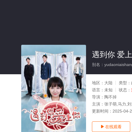
遇到你 爱上
别名：yudaoniaishan
地区：
大陆
类型：
语言：
未知
状态：
导演：
陶不掉
主演：
张子萌,马力,
更新时间：
2025-04-
在线观看
