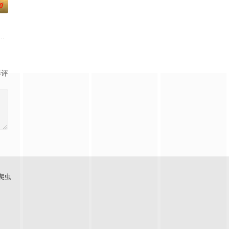
0
的喜欢。”那个
战与境外竞争，通过创新实践实现本土设计理念突破的故
大生企业，实业报国的故事。甲午战争后，国家蒙羞，张謇虽高中状元，却渴
影评
爬虫