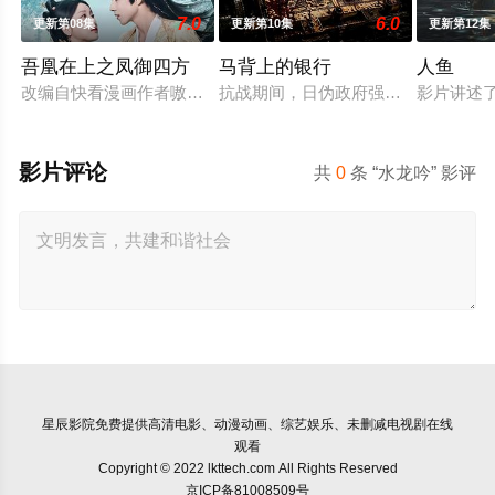
7.0
6.0
更新第08集
更新第10集
更新第12集
吾凰在上之凤御四方
马背上的银行
人鱼
改编自快看漫画作者嗷小泽的独家连载漫画《吾凰在上》。现代少
抗战期间，日伪政府强行推广、使用由
影片讲述
影片评论
共
0
条 “水龙吟” 影评
星辰影院
免费提供高清电影、动漫动画、综艺娱乐、未删减电视剧在线
观看
Copyright © 2022 lkttech.com All Rights Reserved
京ICP备81008509号