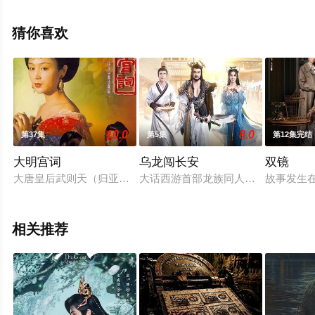
光,张芷溪,王驾麟,娃尔,欧米德,圻夏夏,邱心志,张峻宁,王子
睿,修庆,崔鹏,卢星宇,刘昱晗,张垒,陈博豪,杜雨宸,侯桐江,李
猜你喜欢
菲,李奕臻,白海涛,赵诗意,艾米,李沐妍,钟雷,薛八一,邓孝慈,
邓靖弘,钟鸣,等演员精彩演绎的中国大陆电视剧，大结局剧
情已揭晓（1-40全集），手机免费观看高清无删减完整版
电视剧全集就上星辰电影网，更多相关信息可移步至豆瓣
电视剧、电视猫或剧情网等平台了解。
10.0
8.0
第37集
第5集
第12集完结
大明宫词
乌龙闯长安
双镜
大唐皇后武则天（归亚蕾 饰）怀胎12月而无法临盆。大雨连天
大话西游首部龙族同人剧场《乌“龙”
故事发生
相关推荐