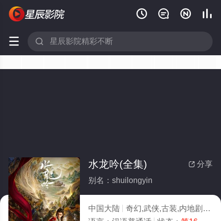






水龙吟(全集)
分享

别名：shuilongyin
中国大陆
奇幻,武侠,古装,内地剧
20