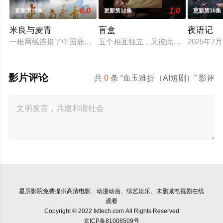
6.0
1.0
更新第13集
更新第12集
更新第16集
米良与麦青
盲盒
夜语记
一根网线连接了中国鹿鸣村和英国牛津，麦香通过视频向米良宣
五个相互独立，又彼此呼应的故事——
2025年
影片评论
共
0
条 “血玉难折（AI短剧）” 影评
星辰影院
免费提供高清电影、动漫动画、综艺娱乐、未删减电视剧在线
观看
Copyright © 2022 lkttech.com All Rights Reserved
京ICP备81008509号