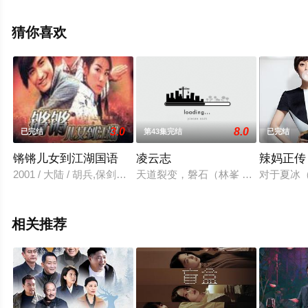
视剧全集就上星辰电影网，更多相关信息可移步至豆瓣电
视剧、电视猫或剧情网等平台了解。
猜你喜欢
3.0
8.0
已完结
第43集完结
已完结
锵锵儿女到江湖国语
凌云志
辣妈正传
2001 / 大陆 / 胡兵,保剑锋,黄奕
天道裂变，磐石（林峯 饰）在机缘巧
对于夏冰
相关推荐