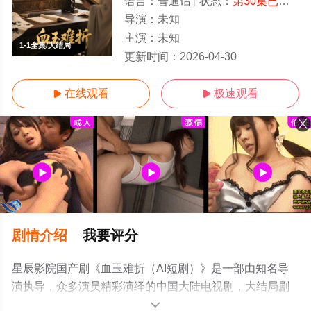
语言：
普通话
状态：
第30集已完结
-
导演：
未知
主演：
未知
1-1全集/大结局
更新时间：
2026-04-30
在线观看
极速观看


剧情介绍
我要评分
星辰影院国产剧《血玉难折（AI短剧）》是一部由知名导
演执导，众多演员精彩演绎的中国大陆电视剧，大结局剧
情已揭晓（1-1全集），手机免费观看高清无删减完整版电
