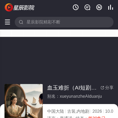






血玉难折（AI短剧）(全集)
分享

别名：xueyunanzheAIduanju
中国大陆
古装,内地剧
2026
10.0