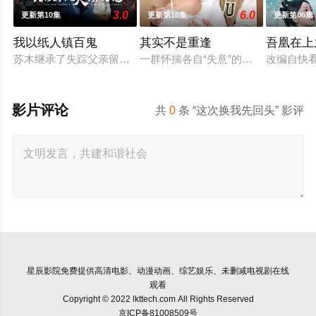
3.0
6.0
更新第10集
更新第16集
更新第06集
我以纸人镇百鬼
其实不是重逢
吾凰在上
苏木继承了失踪父亲留下的白事馆，本想低调扎纸维生，却因一
一群怀揣各自“失意”的年轻人，在沿
改编自快
影片评论
共
0
条 “这次换我先回头” 影评
星辰影院
免费提供高清电影、动漫动画、综艺娱乐、未删减电视剧在线
观看
Copyright © 2022 lkttech.com All Rights Reserved
京ICP备81008509号