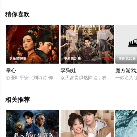
整版电视剧全集就上星辰电影网，更多相关信息可移步至
豆瓣电视剧、电视猫或剧情网等平台了解。
猜你喜欢
1.0
5.0
更新第30集
更新第24集
更新第20集
掌心
李狗娃
魔方游戏
心医叶平安（刘诗诗 饰）为一桩旧案寻至圣都，因擅用心计，被
泼天富贵骤然降临，农民工李狗娃闯
一款名为“
相关推荐