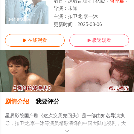
语言：
汉语普通话
状态：
番外篇
- 
导演：
未知
主演：
扣卫龙,李一沐
1-6全集/大结局
更新时间：
2025-08-06
在线观看
极速观看


剧情介绍
我要评分
星辰影院国产剧《这次换我先回头》是一部由知名导演执
导，扣卫龙,李一沐等演员精彩演绎的中国大陆电视剧，大
结局剧情已揭晓（1-6全集），手机免费观看高清无删减完
