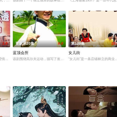
入正轨的民办大学，筹集资金，决定创办一座海岛上最现代化
习武，个性活泼开朗，嫁给了秀才文必正，不久之后，可爱的儿子小宝诞生了。
该剧由十一个独立成章的故事组成，但主要人物又贯穿全剧，这样在
《上海谜案1937》是一部年
1.0
更新第20集
6.0
第120集
10.
蓝顶会所
女儿街
的厨房里杀出了一条血路，成为一家五星级饭店的主厨。王宏
爱情生活所遣遇的不同悲情命运,令人反省和深思善良美丽的女记者杨青青面对
该剧围绕高尔夫运动，描写了发生在深圳“蓝顶高尔夫会所”的一系列
“女儿街”是一条店铺林立的商