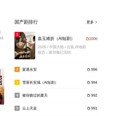
国产剧排行
更多

肖
1
可移
血玉难折（AI短剧）
1000

2026 / 中国大陆 / 古装,内地剧
状态：第30集已完结
宴遇永安
996
2

雪落长安城（AI短剧）
994
3

被你吻过的夏天
992
4

0
云上天蓝
991
5
