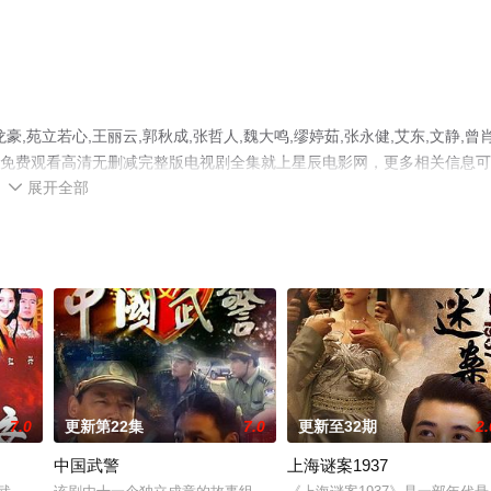
苑立若心,王丽云,郭秋成,张哲人,魏大鸣,缪婷茹,张永健,艾东,文静,曾
手机免费观看高清无删减完整版电视剧全集就上星辰电影网，更多相关信息
展开全部

7.0
更新第22集
7.0
更新至32期
2.
中国武警
上海谜案1937