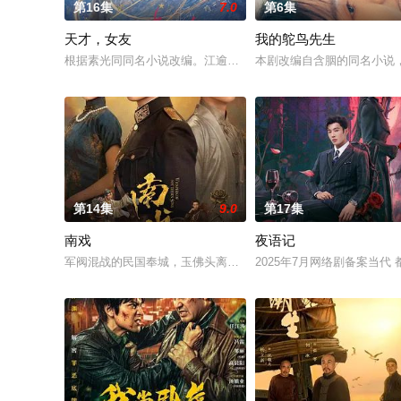
第16集
7.0
第6集
天才，女友
我的鸵鸟先生
根据素光同同名小说改编。江逾白长大以后，林知夏忽然对他说：
本剧改编自含胭的同名小说
第14集
9.0
第17集
南戏
夜语记
军阀混战的民国奉城，玉佛头离奇失窃，戏班主横尸戏台，将冷
2025年7月网络剧备案当代