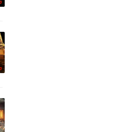
0
顾铭夕（何洛洛
圆（姜贞羽 饰）因意外踏入玄机界，继而卷入虎云国
——用一场精心策划的“夏令营”完成复仇的受害者；临终前与遗憾和解的“无用
0
强联手，携手霍仙姑（陈瑶 饰）与九门诸人共赴冒险
辉，大平王朝有史以来个以女子进士科三元及第入翰林院的奇女子。十年前的