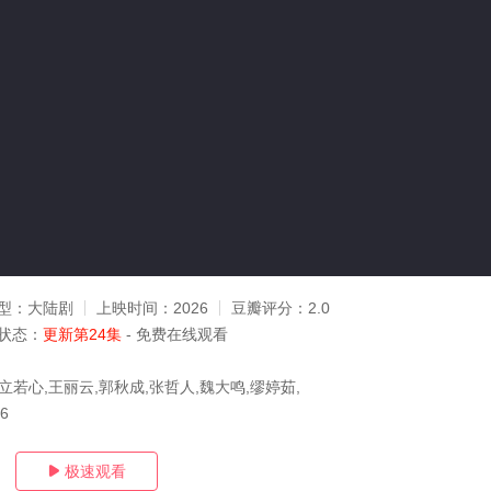
型：
大陆剧
上映时间：
2026
豆瓣评分：
2.0
状态：
更新第24集
- 免费在线观看
立若心,王丽云,郭秋成,张哲人,魏大鸣,缪婷茹,
26
极速观看
