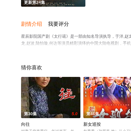
更新第24集
剧情介绍
我要评分
星辰影院国产剧《太行谣》是一部由知名导演执导，于洋,赵龙豪,
龙,赵波,陆怡璇,何达等演员精彩演绎的中国大陆电视剧，
步至豆瓣电视剧、电视猫或剧情网等平台了解。
猜你喜欢
第30集
5.0
第46集
向往
新女巡按