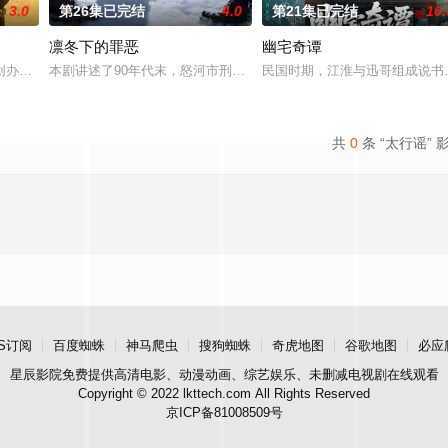
3.0
第26集已完结
4.0
第21集已完结
10.
凛冬下的罪恶
幽宅奇谭
顾炎带自己用程序员身份卧底电诈集团以求查出未婚妻离奇死
创办大生企业，实业报国的故事。甲午战争后，国家蒙羞，张謇虽高中状元，却
本剧讲述了90年代末，怒河市刑侦支队在无普及监控、无DNA鉴定
民国时期，江淮与迅哥组成说书班
共
0
条 “太行谣” 
S订阅
百度蜘蛛
神马爬虫
搜狗蜘蛛
奇虎地图
谷歌地图
必应
星辰影院
免费提供高清电影、动漫动画、综艺娱乐、未删减电视剧在线观看
Copyright © 2022 lkttech.com All Rights Reserved
京ICP备81008509号