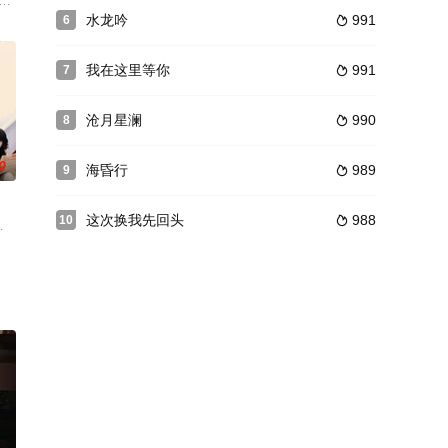
之后，文必正告别
整体上能够更加丰富、完美，又不使观众感到剧情拖沓。
代悬疑破案剧。该剧讲述了日本侵华时期，在灯红酒绿的上海滩，大明星李梦露坠
水龙吟
991
6

我在这里等你
991
7

沧月星澜
990
8

0
海昏行
989
9

这次换我先回头
988
10

父亲杨教授几个弟
人生故事。在故事的推进中，高尔夫运动逐渐撩开它的
业街，店铺全是由一群三十岁上下的年轻女子在经营。《女儿街》讲述的就是这群