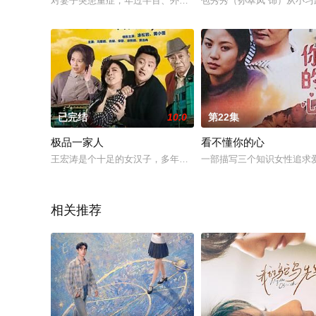
对妻子突患重症，年过半百、外表粗狂的萧行健毅然出售已经步
包秀秀（孙翠凤 饰）从小
已完结
10.0
第22集
极品一家人
看不懂你的心
王宏涛是个十足的女汉子，多年前南下深圳闯荡，在挤满了男人
一部描写三个知识女性追求
相关推荐