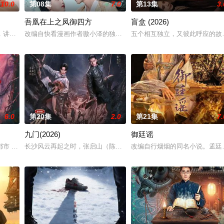
10.0
第08集
7.0
第13集
3.
吾凰在上之凤御四方
盲盒 (2026)
“江逾白，我喜欢你，哲学和生物学意义上的喜欢。”那个
，讲述了邻家女孩庞倩（苏晓彤 饰）与童年时因一场意外落下身体残缺的少年
改编自快看漫画作者嗷小泽的独家连载漫画《吾凰在上》。现代少女奚
五个相互独立，又彼此呼应的故事
6.0
第20集
2.0
第21集
7.
九门(2026)
御廷谣
血少帅许又安与昆曲名伶荣筱楠推向不死不休的对立绝境。而
 都市 海南越酷文化传媒有限公司
长沙风云再起之时，张启山（陈伟霆 饰）与吴老狗（曾舜晞 饰）强
改编自行烟烟的同名小说。孟廷