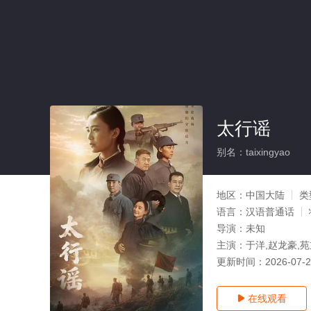
太行谣
别名：taixingyao
地区：
中国大陆
类
语言：
汉语普通话
导演：
未知
主演：
于洋,赵龙豪,苑
更新时间：
2026-07-
在线观看
