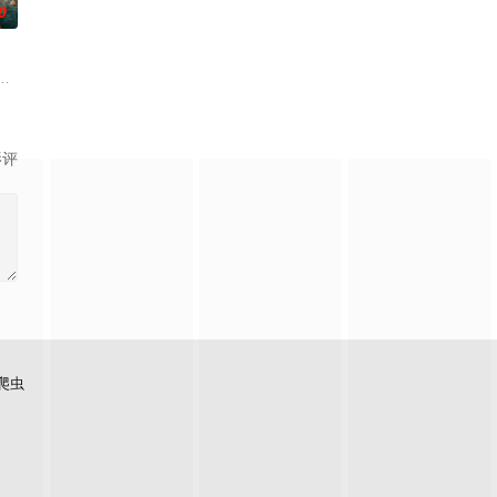
0
渴望寻求强国之路
技术的支持下，通过摸排、勘查等传统刑侦手段，接连
子，偶遇“白天人住屋，晚上鬼占房”的阴阳宅，江淮被掳走配“阴婚”。他与女
影评
爬虫