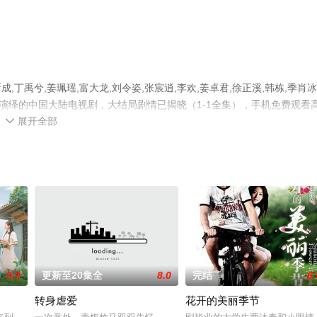
禹兮,姜珮瑶,富大龙,刘令姿,张宸逍,李欢,姜卓君,徐正溪,韩栋,季肖冰
精彩演绎的中国大陆电视剧，大结局剧情已揭晓（1-1全集），手机免费观看
展开全部
可移步至豆瓣电视剧、电视猫或剧情网等平台了解。

8.0
更新至20集全
8.0
完结
6.
转身虐爱
花开的美丽季节