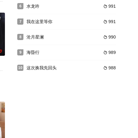
”开启奇妙缘分
的阴谋……
遵循农业大学“解民生之多艰”的校训，来到古运河畔的百合村当起了“村官”。
水龙吟
991
6

我在这里等你
991
7

沧月星澜
990
8

0
海昏行
989
9

这次换我先回头
988
10

经》。
高科技让人们的生活环境更加安全。渴望家庭温暖的彭森
晋 饰），幼年时父母因见义勇为离世，被姑妈齐润玉收养长大后，成为了一名