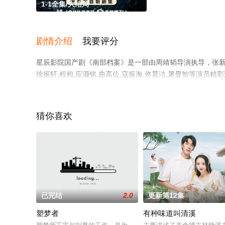
1-1全集/大结局
剧情介绍
我要评分
星辰影院国产剧《南部档案》是一部由周靖韬导演执导，张新成,丁
徐振轩,程相,应灏铭,曲高位,寇振海,佟晨洁,屠显智等演员
清无删减完整版电视剧全集就上星辰电影网，更多相关信息
猜你喜欢
已完结
2.0
更新第12集
塑梦者
有种味道叫清溪