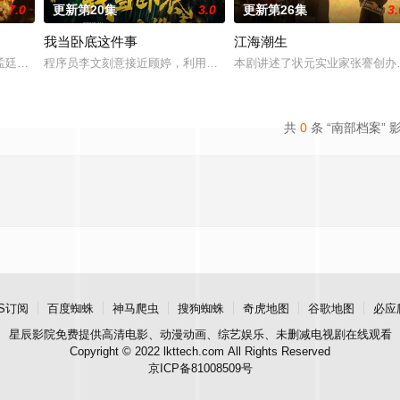
7.0
更新第20集
3.0
更新第26集
3.
我当卧底这件事
江海潮生
“江逾白，我喜欢你，哲学和生物学意义上的喜欢。”那个
孟廷辉，大平王朝有史以来个以女子进士科三元及第入翰林院的奇女子。十年前
程序员李文刻意接近顾婷，利用顾炎女儿奴的属性，请求老炮儿顾炎
本剧讲述了状元实业家张謇创办
共
0
条 “南部档案” 
S订阅
百度蜘蛛
神马爬虫
搜狗蜘蛛
奇虎地图
谷歌地图
必应
星辰影院
免费提供高清电影、动漫动画、综艺娱乐、未删减电视剧在线观看
Copyright © 2022 lkttech.com All Rights Reserved
京ICP备81008509号