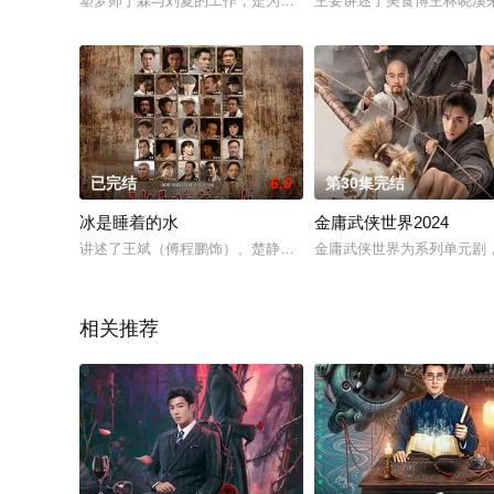
塑梦师丁霖与刘夏的工作，是为濒死客户做记忆修改，达到临终
主要讲述了美食博主林晓溪
已完结
6.0
第30集完结
冰是睡着的水
金庸武侠世界2024
讲述了王斌（傅程鹏饰）、楚静（王一然饰）、肖天明（徐洪浩
金庸武侠世界为系列单元剧
相关推荐