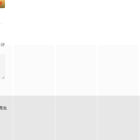
0
的她被他从死人堆
带自己用程序员身份卧底电诈集团以求查出未婚妻离奇死
大生企业，实业报国的故事。甲午战争后，国家蒙羞，张謇虽高中状元，却渴
影评
爬虫