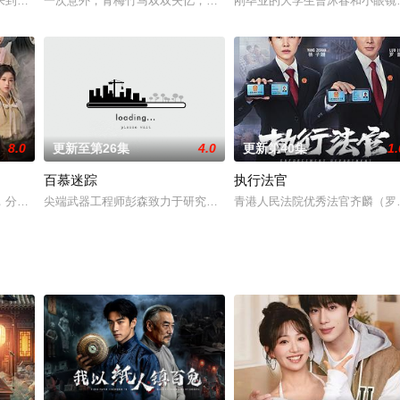
还愿。这天，他们接到一桩蓄意伤人案件，深入调查之时，揭
来到清溪村，意外邂逅对厨艺一窍不通的科技新农人陆翊宸，二人重振“清溪小馆
一次意外，青梅竹马双双失忆，被迫分开，而等待着他们的还有更大
刚毕业的大学生曹沐春和小眼镜，
8.0
更新至第26集
4.0
更新第40集
1.
百慕迷踪
执行法官
饰）、雷鹏（徐佳饰）几位成长在新中国的第一批解放军战士
，分为五个单元《铁血丹心》《东邪西毒》《南帝北丐》《华山论剑》《九阴真
尖端武器工程师彭森致力于研究高科技非致命性尖端武器，渴望通过
青港人民法院优秀法官齐麟（罗