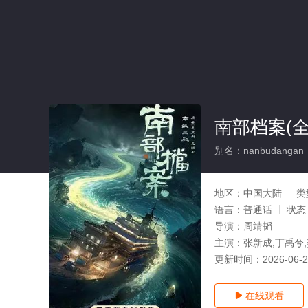
南部档案(全
别名：nanbudangan
地区：
中国大陆
类
语言：
普通话
状态
导演：
周靖韬
主演：
张新成,丁禹兮,
更新时间：
2026-06-
在线观看
