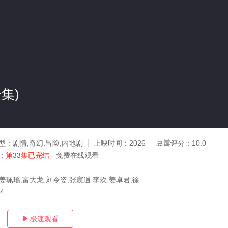
集)
型：
剧情,奇幻,冒险,内地剧
上映时间：
2026
豆瓣评分：
10.0
：
第33集已完结
- 免费在线观看
姜珮瑶,富大龙,刘令姿,张宸逍,李欢,姜卓君,徐
24
极速观看
