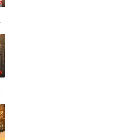
0
与女探长穆英
血的新娘纸人卷入了一场跨越十年的惊天阴谋。这纸人身
，在沿海小城南安相遇相知，他们决心各展所长创办旅行社。他们以当地的特色人
0
，继而卷入虎云国
技术的支持下，通过摸排、勘查等传统刑侦手段，接连
奇失窃，戏班主横尸戏台，将冷血少帅许又安与昆曲名伶荣筱楠推向不死不休