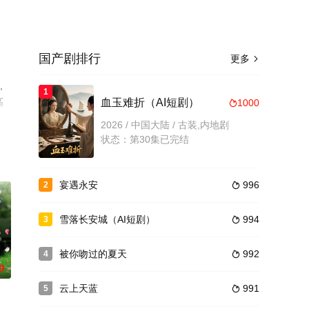
国产剧排行
更多

,
1
高
血玉难折（AI短剧）
1000

2026 / 中国大陆 / 古装,内地剧
状态：第30集已完结
宴遇永安
996
2

雪落长安城（AI短剧）
994
3

被你吻过的夏天
992
4

0
云上天蓝
991
5
