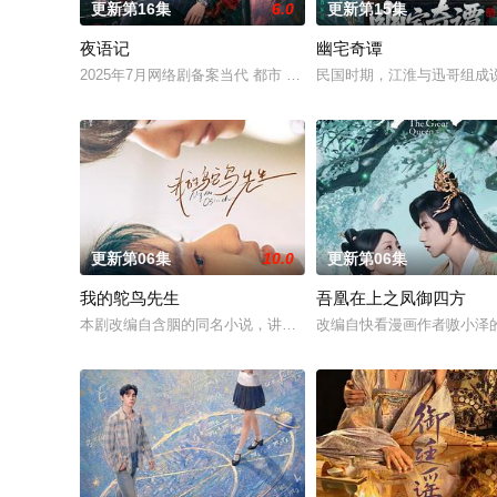
更新第16集
6.0
更新第15集
夜语记
幽宅奇谭
2025年7月网络剧备案当代 都市 海南越酷文化传媒有限公司
民国时期，江淮与迅哥组成说
更新第06集
10.0
更新第06集
我的鸵鸟先生
吾凰在上之凤御四方
本剧改编自含胭的同名小说，讲述了邻家女孩庞倩（苏晓彤 饰）
改编自快看漫画作者嗷小泽