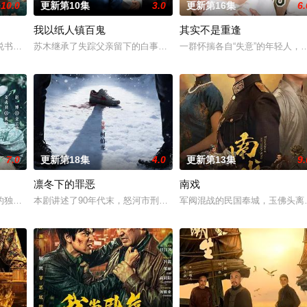
10.0
更新第10集
3.0
更新第16集
6.
我以纸人镇百鬼
其实不是重逢
书班子，偶遇“白天人住屋，晚上鬼占房”的阴阳宅，江淮被掳走配“阴婚”。他
苏木继承了失踪父亲留下的白事馆，本想低调扎纸维生，却因一具流
一群怀揣各自“失意”的年轻人
7.0
更新第18集
4.0
更新第13集
9.
凛冬下的罪恶
南戏
与童年时因一场意外落下身体残缺的少年顾铭夕（何洛洛
的独家连载漫画《吾凰在上》。现代少女奚圆（姜贞羽 饰）因意外踏入玄机界
本剧讲述了90年代末，怒河市刑侦支队在无普及监控、无DNA鉴定
军阀混战的民国奉城，玉佛头离